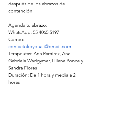
después de los abrazos de 
contención.
Agenda tu abrazo: 
WhatsApp: 55 4065 5197
Correo: 
contactokoyouali@gmail.com
Terapeutas: Ana Ramírez, Ana 
Gabriela Wadgymar, Liliana Ponce y 
Sandra Flores 
Duración: De 1 hora y media a 2 
horas
Fechas: de lunes a sábado*
Costo: $400 a $800
*Los horarios varían de acuerdo a 
cada terapeuta.