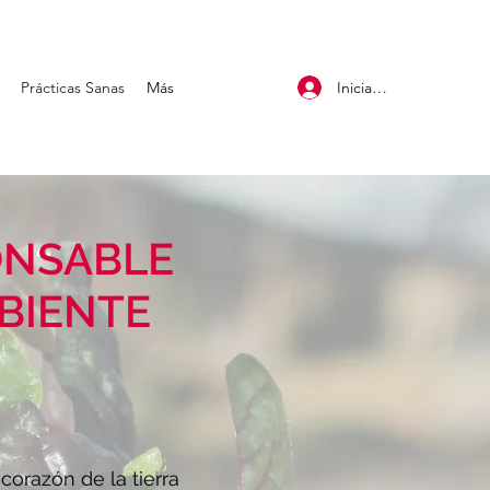
Iniciar sesión
Prácticas Sanas
Más
ONSABLE
BIENTE
 corazón de la tierra