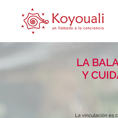
LA BAL
Y CUI
La vinculación es co