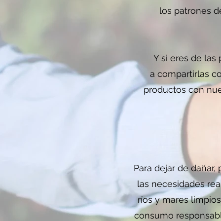
los patrones d
Y si eres de la
a compartirlas c
productos con nues
Para dejar de dañar, 
las necesidades real
ríos y mares limpio
consumo responsable