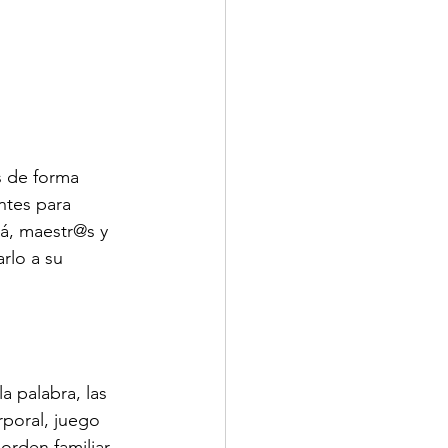
 de forma 
ntes para 
á, maestr@s y 
rlo a su 
a palabra, las 
poral, juego 
orden familiar 