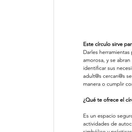
Este círculo sirve p
Darles herramientas
amorosa, y se abran 
identificar sus nece
adult@s cercan@s se
manera o cumplir con
¿Qué te ofrece el cí
Es un espacio seguro
actividades de autoc
simbólico y prácticas