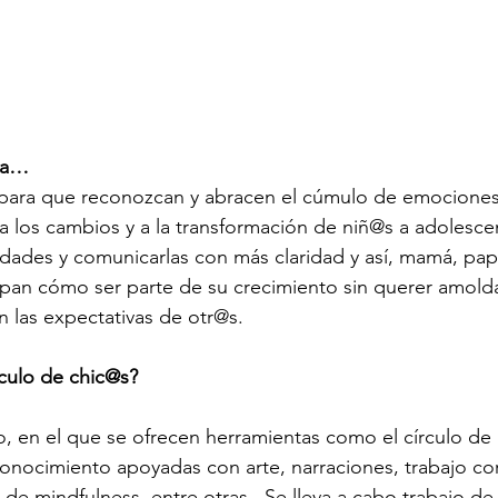
ara…
 para que reconozcan y abracen el cúmulo de emociones
a los cambios y a la transformación de niñ@s a adolesce
sidades y comunicarlas con más claridad y así, mamá, pap
pan cómo ser parte de su crecimiento sin querer amolda
 las expectativas de otr@s. 
rculo de chic@s? 
, en el que se ofrecen herramientas como el círculo de l
onocimiento apoyadas con arte, narraciones, trabajo cor
 de mindfulness, entre otras.  Se lleva a cabo trabajo de 