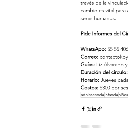
través de la vinculac
cambio es vital para 
seres humanos. 
Pide Informes del Cír
WhatsApp: 
55 55 40
Correo: 
contactokoy
Guías: 
Liz Alvarado y
Duración del círculo:
Horario:
 Jueves cada
Costos: 
$300 por ses
adolescencia
infancia
niños