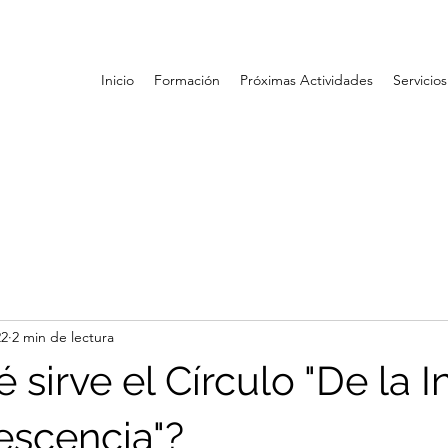
Inicio
Formación
Próximas Actividades
Servicios
22
2 min de lectura
 sirve el Círculo "De la I
escencia"?